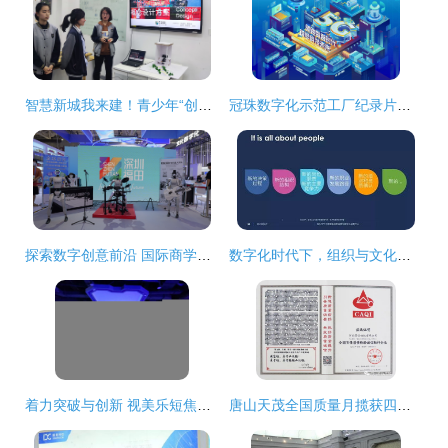
智慧新城我来建！青少年“创意季”诞生了这么多精彩方案
冠珠数字化示范工厂纪录片引爆全网 “为美好做更好”赋予中国智造时代新使命
探索数字创意前沿 国际商学院师生赴深圳文博会开展专业研学活动
数字化时代下，组织与文化如何快起来 数字文化创意内容的应用服务
着力突破与创新 视美乐短焦类工程投影机的市场裂变与数字文化创意内容应用服务
唐山天茂全国质量月揽获四项殊荣 数字文化创意赋能质量发展新篇章